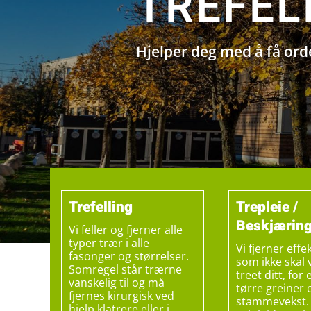
TREFEL
Hjelper deg med å få or
Trefelling
Trepleie /
Beskjærin
Vi feller og fjerner alle
typer trær i alle
Vi fjerner effek
fasonger og størrelser.
som ikke skal
Somregel står trærne
treet ditt, for
vanskelig til og må
tørre greiner 
fjernes kirurgisk ved
stammevekst. 
hjelp klatrere eller i