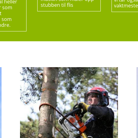
al heller
stubben til flis
vaktmeste
er som
t
r som
ndre.