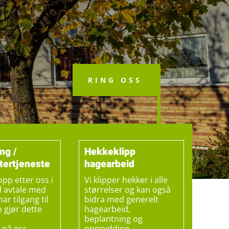
RING OSS
ng /
Hekkeklipp
tertjeneste
hagearbeid
opp etter oss i
Vi klipper hekker i alle
l avtale med
størrelser og kan også
ar tilgang til
bidra med generelt
 gjør dette
hagearbeid,
beplantning og
å på oss
opprydding.