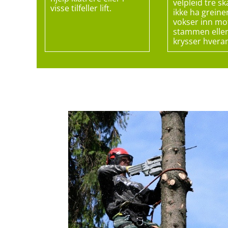
velpleid tre sk
visse tilfeller lift.
ikke ha grein
vokser inn mo
stammen elle
krysser hvera