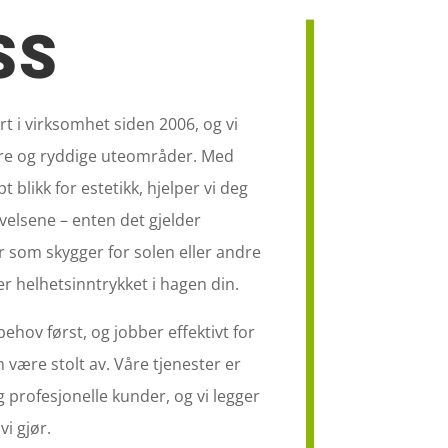
SS
t i virksomhet siden 2006, og vi
kre og ryddige uteområder. Med
t blikk for estetikk, hjelper vi deg
elsene – enten det gjelder
 som skygger for solen eller andre
r helhetsinntrykket i hagen din.
behov først, og jobber effektivt for
n være stolt av. Våre tjenester er
g profesjonelle kunder, og vi legger
vi gjør.