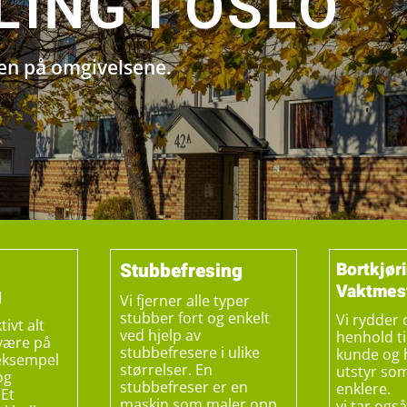
LING I OSLO
den på omgivelsene.
Stubbefresing
Bortkjøri
Vaktmes
g
Vi fjerner alle typer
stubber fort og enkelt
Vi rydder 
tivt alt
ved hjelp av
henhold ti
 være på
stubbefresere i ulike
kunde og h
 eksempel
størrelser. En
utstyr som
og
stubbefreser er en
enklere.
Et
maskin som maler opp
vi tar ogs