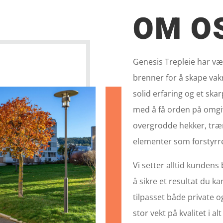
OM O
Genesis Trepleie har vær
brenner for å skape va
solid erfaring og et skarp
med å få orden på omgiv
overgrodde hekker, trær
elementer som forstyrre
Vi setter alltid kundens 
å sikre et resultat du ka
tilpasset både private o
stor vekt på kvalitet i alt 